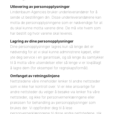
Utlevering av personopplysninger
.
Lindenbaum Agencies bruker underleverandører for å
sende ut bestillingen din. Disse underleverandørene kan
motta de personopplysningene som er nødvendige for at
du skal kunne motta varene dine. De må vite hvem som
har bestilt og hvor varene skal leveres.
Lagring av dine personopplysninger
Dine personopplysninger lagres kun så lenge det er
nødvendig for at vi skal kunne administrere kjøpet, eller
yte deg service i en garantisak, og så lenge du samtykker
til å motta våre utsendelser eller så lenge vi er lovpålagt
å lagre dem (for eksempel for regnskapsformål).
Omfanget av retningslinjene
Nettstedene våre inneholder lenker til andre nettsteder
som vi ikke har kontroll over. Vi er ikke ansvarlige for
andre nettsteder du velger å besøke via lenker fra våre
nettsteder, og ikke for personvernerklæringene eller
praksisen for behandling av personopplysninger som
brukes der. Vi oppfordrer deg til å lese
personvernerklæringene til disse andre nettstedene, slik