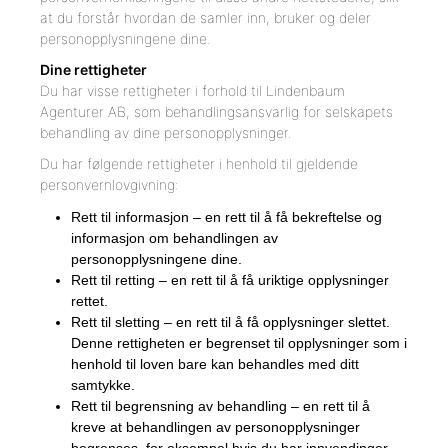
at du forstår hvordan de samler inn, bruker og deler
personopplysningene dine.
Dine rettigheter
Du har visse rettigheter i forhold til Lindenbaum
Agenturer AB, som behandlingsansvarlig for selskapets
behandling av dine personopplysninger.
Du har følgende rettigheter i henhold til gjeldende
personvernlovgivning:
Rett til informasjon – en rett til å få bekreftelse og
informasjon om behandlingen av
personopplysningene dine.
Rett til retting – en rett til å få uriktige opplysninger
rettet.
Rett til sletting – en rett til å få opplysninger slettet.
Denne rettigheten er begrenset til opplysninger som i
henhold til loven bare kan behandles med ditt
samtykke.
Rett til begrensning av behandling – en rett til å
kreve at behandlingen av personopplysninger
begrenses, for eksempel hvis du har innvendinger