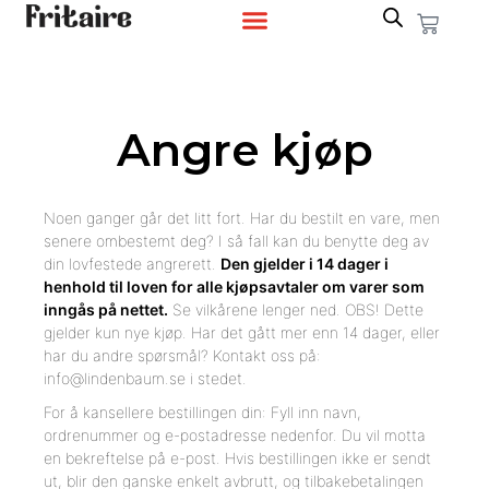
Angre kjøp
Noen ganger går det litt fort. Har du bestilt en vare, men
senere ombestemt deg? I så fall kan du benytte deg av
din lovfestede angrerett.
Den gjelder i 14 dager i
henhold til loven for alle kjøpsavtaler om varer som
inngås på nettet.
Se vilkårene lenger ned. OBS! Dette
gjelder kun nye kjøp. Har det gått mer enn 14 dager, eller
har du andre spørsmål? Kontakt oss på:
info@lindenbaum.se i stedet.
For å kansellere bestillingen din: Fyll inn navn,
ordrenummer og e-postadresse nedenfor. Du vil motta
en bekreftelse på e-post. Hvis bestillingen ikke er sendt
ut, blir den ganske enkelt avbrutt, og tilbakebetalingen