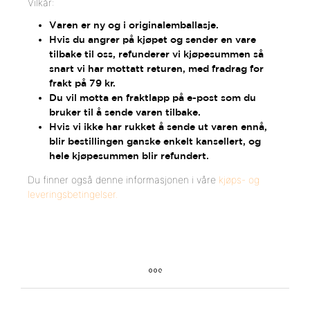
Vilkår:
R
Varen er ny og i originalemballasje.
E
Hvis du angrer på kjøpet og sender en vare
P
tilbake til oss, refunderer vi kjøpesummen så
E
snart vi har mottatt returen, med fradrag for
A
frakt på 79 kr.
T
Du vil motta en fraktlapp på e-post som du
bruker til å sende varen tilbake.
)
Hvis vi ikke har rukket å sende ut varen ennå,
blir bestillingen ganske enkelt kansellert, og
*
hele kjøpesummen blir refundert.
Du finner også denne informasjonen i våre
kjøps- og
leveringsbetingelser.