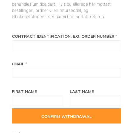
behandles umiddelbart. Hvis du allerede har mottatt
bestillingen, ordner vi en returseddel, og
tilbakebetalingen skjer når vi har mottatt returen.
CONTRACT IDENTIFICATION, E.G. ORDER NUMBER
*
EMAIL
*
E
FIRST NAME
LAST NAME
M
A
I
CONFIRM WITHDRAWAL
L
(