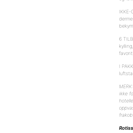
IKKE-G
dermed
bekymr
6 TIL
kyllin
favori
I PAKK
luftsta
MERK: 
ikke f
hotell
oppvas
frakob
Rotiss