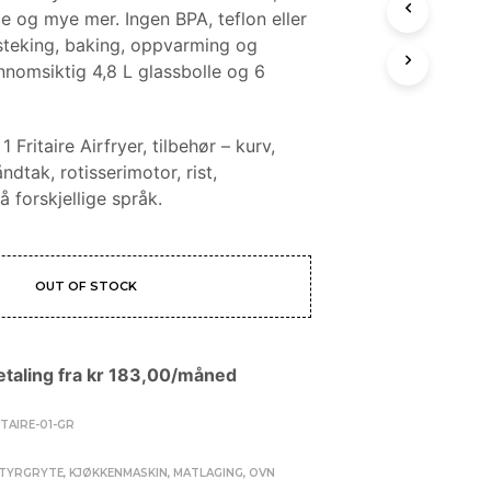
rie og mye mer. Ingen BPA, teflon eller
 steking, baking, oppvarming og
nnomsiktig 4,8 L glassbolle og 6
1 Fritaire Airfryer, tilbehør – kurv,
ndtak, rotisserimotor, rist,
 forskjellige språk.
OUT OF STOCK
taling fra
kr
183,00
/måned
ITAIRE-01-GR
ITYRGRYTE
,
KJØKKENMASKIN
,
MATLAGING
,
OVN