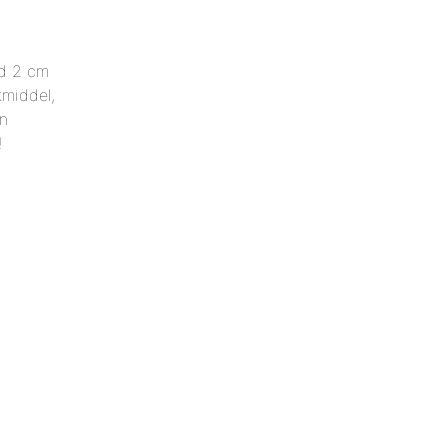
ed 2 cm
middel,
en
!