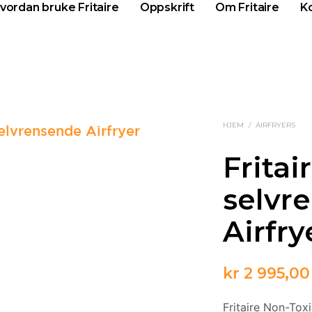
vordan bruke Fritaire
Oppskrift
Om Fritaire
K
HJEM
/
AIRFRYERS
Fritai
selvr
Airfry
kr
2 995,00
Fritaire Non-Tox