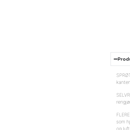
Prod
SPRØT
kante
SELVRE
rengjø
FLERE
som hj
og luft