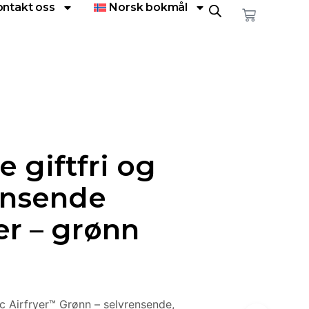
ontakt oss
Norsk bokmål
re giftfri og
ensende
er – grønn
ic Airfryer™ Grønn – selvrensende,