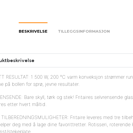
BESKRIVELSE
TILLEGGSINFORMASJON
uktbeskrivelse
T RESULTAT: 1 500 W, 200 °C varm konveksjon strømmer run
ne på bollen
for sprø, jevne resultater.
NSENDE: Bare skyll, tørk og stek! Fritaires selvrensende glas
res etter hvert måltid.
 TILBEREDNINGSMULIGHETER: Fritaire leveres med tre tilbe
elper deg med å lage dine favorittretter. Rotisseri, roterende 
rist/stekeplate.