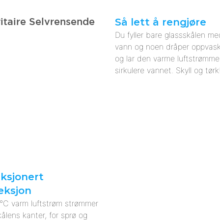
Så lett å rengjøre
Du fyller bare glassskålen m
vann og noen dråper oppvask
og lar den varme luftstrømm
sirkulere vannet. Skyll og tørk
ksjonert
eksjon
 °C
varm luftstrøm strømmer
kålens kanter,
for sprø og