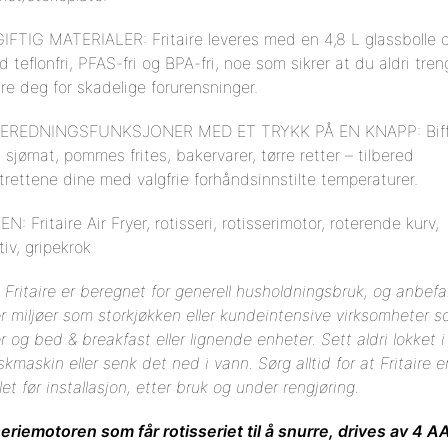
IFTIG MATERIALER: Fritaire leveres med en 4,8 L glassbolle o
 teflonfri, PFAS-fri og BPA-fri, noe som sikrer at du aldri tren
e deg for skadelige forurensninger.
BEREDNINGSFUNKSJONER MED ET TRYKK PÅ EN KNAPP: Biff
g, sjømat, pommes frites, bakervarer, tørre retter – tilbered
ttrettene dine med valgfrie forhåndsinnstilte temperaturer.
EN: Fritaire Air Fryer, rotisseri, rotisserimotor, roterende kurv,
tiv, gripekrok
Fritaire er beregnet for generell husholdningsbruk, og anbefa
or miljøer som storkjøkken eller kundeintensive virksomheter 
er og bed & breakfast eller lignende enheter. Sett aldri lokket i
kmaskin eller senk det ned i vann. Sørg alltid for at Fritaire e
let før installasjon, etter bruk og under rengjøring.
eriemotoren som får rotisseriet til å snurre, drives av 4 A