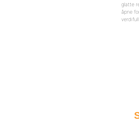
glatte r
åpne fo
verdiful