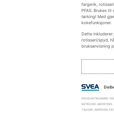
fargerik, rotisse
PFAS. Brukes til
tørking! Med gje
kokefunksjoner.
Dette inkluderer: 
rotisseri/spyd, hå
bruksanvisning på
Delbe
PRODUKTNUMMER:
FR
KATEGORI:
AIRFRYERS
TAGGER:
AIRFRYER
,
FR