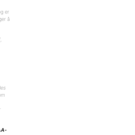
g er
ger å
,
les
som
r
AA-