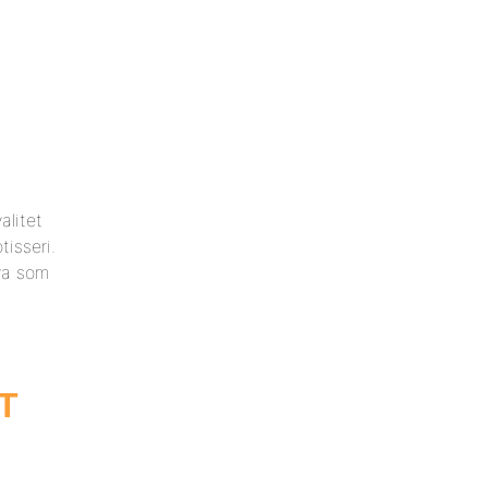
alitet
tisseri.
hva som
T