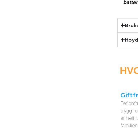
batter
Bruk
Høyd
HVO
Giftfr
Teflonfr
trygg fo
er helt 
familien