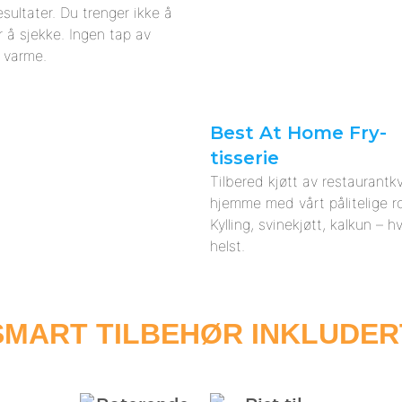
esultater. Du trenger ikke å
r å sjekke. Ingen tap av
l varme.
Best At Home Fry-
tisserie
Tilbered kjøtt av restaurantkv
hjemme med vårt pålitelige ro
Kylling, svinekjøtt, kalkun – 
helst.
SMART TILBEHØR INKLUDER