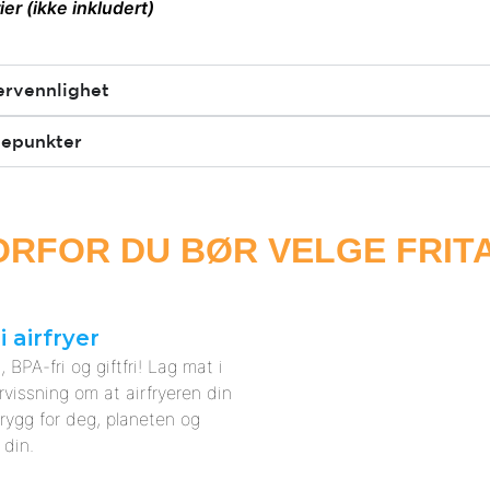
ier (ikke inkludert)
ervennlighet
epunkter
RFOR DU BØR VELGE FRIT
i airfryer
i, BPA-fri og giftfri! Lag mat i
rvissning om at airfryeren din
trygg for deg, planeten og
 din.