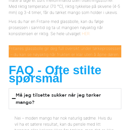
måte å lage et sunt mellommåltid uten tilsetningsstoffer.
Med riktig temperatur (70 °C), riktig tykkelse på skivene (4-5
mm) og 3-4 timer, får du tørket mango som holder i ukevis.
Hvis du har en Fritaire med glassbolle, kan du følge
prosessen i sanntid og ta ut mangoen nøyaktig når
konsistensen er riktig. Se hele utvalget
HER.
Fritaires glassbolle gir deg full oversikt under tørkeprosessen
– du kan se nøyaktig når frukten er klar uten å åpne døren.
FAQ - Ofte stilte
spørsmål
Må jeg tilsette sukker når jeg tørker
mango?
Nei – moden mango har nok naturlig sødme. Hvis du
vil ha et søtere resultat, kan du pensle med litt