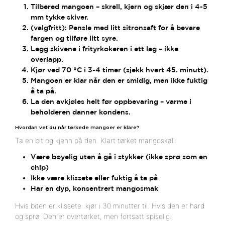
Tilbered mangoen – skrell, kjern og skjær den i 4-5
mm tykke skiver.
(valgfritt): Pensle med litt sitronsaft for å bevare
fargen og tilføre litt syre.
Legg skivene i frityrkokeren i ett lag – ikke
overlapp.
Kjør ved 70 °C i 3-4 timer (sjekk hvert 45. minutt).
Mangoen er klar når den er smidig, men ikke fuktig
å ta på.
La den avkjøles helt før oppbevaring – varme i
beholderen danner kondens.
Hvordan vet du når tørkede mangoer er klare?
Ta en bit og kjenn på den. Klart tørket mangoskall:
Være bøyelig uten å gå i stykker (ikke sprø som en
chip)
Ikke være klissete eller fuktig å ta på
Har en dyp, konsentrert mangosmak
Hvis biten er klissete: kjør i 30 minutter til. Hvis den er hard
og sprø: Den er overtørket, men fortsatt spiselig.