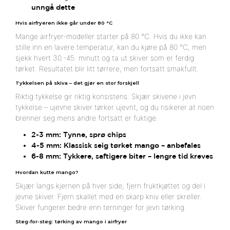
unngå dette
Hvis airfryeren ikke går under 80 °C
Mange airfryer-modeller starter på 80 °C. Hvis du ikke kan
stille inn en lavere temperatur, kan du kjøre på 80 °C, men
sjekk hvert 30.-45. minutt og ta ut skiver som er ferdig
tørket. Resultatet blir litt tørrere, men fortsatt smakfullt.
Tykkelsen på skiva – det gjør en stor forskjell
Riktig tykkelse gir riktig konsistens. Skjær skivene i jevn
tykkelse – ujevne skiver tørker ujevnt, og du risikerer at noen
brenner seg mens andre fortsatt er fuktige.
2-3 mm: Tynne, sprø chips
4-5 mm: Klassisk seig tørket mango – anbefales
6-8 mm: Tykkere, saftigere biter – lengre tid kreves
Hvordan kutte mango?
Skjær langs kjernen på hver side, fjern fruktkjøttet og del i
jevne skiver. Fjern skallet med en skarp kniv eller skreller.
Skiver fungerer bedre enn terninger for jevn tørking.
Steg-for-steg: tørking av mango i airfryer