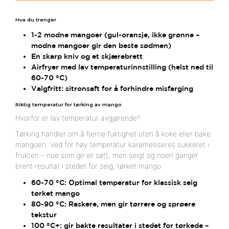
Hva du trenger
1-2 modne mangoer (gul-oransje, ikke grønne –
modne mangoer gir den beste sødmen)
En skarp kniv og et skjærebrett
Airfryer med lav temperaturinnstilling (helst ned til
60-70 °C)
Valgfritt: sitronsaft for å forhindre misfarging
Riktig temperatur for tørking av mango
Hvorfor er lav temperatur avgjørende?
Tørking handler om å fjerne fuktighet uten å koke eller bake
mangoen. Ved for høy temperatur karamelliseres sukkeret i
frukten – noe som gir et søtt, men seigt og noen ganger
brent resultat i stedet for seig, tørket mango.
60-70 °C: Optimal temperatur for klassisk seig
tørket mango
80-90 °C: Raskere, men gir tørrere og sprøere
tekstur
100 °C+: gir bakte resultater i stedet for tørkede –