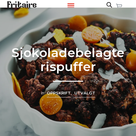
Sjokoladebelagte
rispuffer
in
OPPSKRIFT
,
UTVALGT