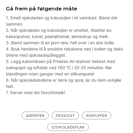
Gå frem på følgende måte
1. Smelt sjokoladen og kokosoljen i et vannbad. Bland det
sammen.
2. Når sjokoladen og kokosoljen er smeltet, tilsetter du
kakaopulver, kanel, peanøttsmør, lønnesirup og melk.
3. Bland sammen til en jevn røre, hell over i en stor bolle.
4. Bruk hendene til å smuldre riskakene ned i bollen og dekk
bitene med sjokoladepålegget.
5. Legg kakemiksen på Fritaires Air-stativet dekket med
bakepapir og luftstek ved 160 °C i 20-25 minutter. Rør
blandingen noen ganger med en silikonspatel
6. Når sjokoladebollene er tørre og sprø, lar du dem avkjøle
helt.
7. Server med din favorittmelk!
AIRFRYER
FROKOST
RISPUFFER
SJOKOLADEFLAK